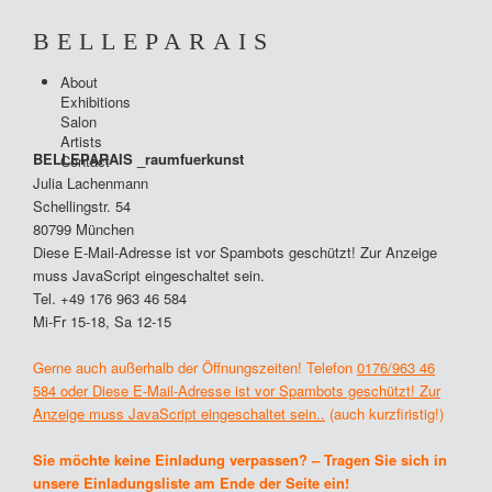
BELLEPARAIS
About
ABOUT
Exhibitions
Salon
Artists
EXHIBITIONS
BELLEPARAIS _raumfuerkunst
Contact
Julia Lachenmann
Schellingstr. 54
SALON
80799 München
Diese E-Mail-Adresse ist vor Spambots geschützt! Zur Anzeige
ARTISTS
muss JavaScript eingeschaltet sein.
Tel. +49 176 963 46 584
CONTACT
Mi-Fr 15-18, Sa 12-15
Gerne auch außerhalb der Öffnungszeiten! Telefon
0176/963 46
584 oder
Diese E-Mail-Adresse ist vor Spambots geschützt! Zur
Anzeige muss JavaScript eingeschaltet sein.
.
(auch kurzfiristig!)
Sie möchte keine Einladung verpassen? – Tragen Sie sich in
unsere Einladungsliste am Ende der Seite ein!