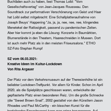
Buchläden auch zu haben, liest Thomas Loibl: "Vom
Gesellschaftsvertag" von Jean-Jacques Rousseau. Den
Soundtrack zur performativen Verschönerung von Geist und Haar
hat Loibl selbst mitgebracht: Eine Schallplattenaufnahme von
Joseph Beuys' Happening "Ja, ja, ja, nee, nee, nee, klingendes
Menetekel der Ratlosigkeit, passend zu pandemischen Zeiten.
Aber hier kommt ja eben die Lösung: Konzerte in Baumärkten,
Blumenstände in den Theatern, Haareschneiden in Museen. Dort
ist auch mehr Platz als in den meisten Friseursalons." ETHO
SZ-Foto Stephan Rumpf
SZ vom 06.03.2021:
Kreative Ideen im Kultur-Lockdown
Von Rita Argauer
Der Platz vor dem Verkehrsmuseum auf der Theresienhöhe ist ein
beliebter Lockdown-Treffpunkt. Vor allem für Kinder. Schon im April
2020, als die Spielplätze geschlossen waren, entwickelte der
gepflasterte Platz einen besonderen Reiz. Um die große Schnecke
(die "Sweet Brown Snail", 2002 gestaltet von den Künstlern Jason
Rhoades und Paul McCarthy - ein bisschen Kunst für die
begleitenden Erwachsenen) kann man prima herumrennen. Auf