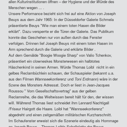
allen Kulturinstitutionen öffnen – der Hygiene und der
Würde
des
Menschen wegen ... .
Unsere Performance bezieht sich frei auf eine Aktion von Joseph
Beuys aus dem Jahr 1965: In der Düsseldorfer Galerie Schmela
präsentierte Beuys "Wie man einem toten Hasen die Bilder
erklärt". Dazu versperrte er die Türen der Galerie. Das Publikum
konnte das Geschehen nur von außen durch das Fenster
verfolgen. Drinnen lief Joseph Beuys mit einem toten Hasen im
Arm sprechend durch die Galerie und erklärte Bilder .
Auf dem Gemälde "Boogie Woogie Sharp" von Valio Tchenkov,
präsentiert ein clowneskes Monsterwesen ein halbtotes
Häschenkind in seinen Armen. Würde Thomas Loibl nicht in ein
gelbes Reclambüchlein schauen, der Schauspieler (bekannt u.a.
aus den Filmen
Wannseekonferenz
und
Toni Erdmann
) wäre in der
Szene des Monsters Adressat. Doch er liest in Jean-Jacques
Roussou " Vom Gesellschaftsvertrag" aus der gelben
Reclamreihe, die das Weltwissen bereit hält für den, der wissen
will. Während Thomas liest schneidet ihm Lennard Nachtigall
/Friseur Hairgott die Haare. Loibl hat "Wannseekonferenz"
abgedreht und einen zeitgemäßen militärischen Kurzharschnitt.
Im Schaufenster erweist sich die Szenerie eindeutig als Hommage
an Joseph Beuys – Thomas Loibls Schallplatte der Beuys