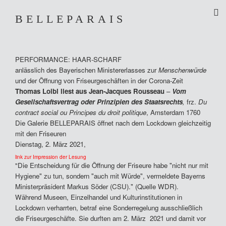
BELLEPARAIS
ABOUT
ABOUT
EXHIBITIONS
PERFORMANCE: HAAR-SCHARF
SALON
anlässlich des Bayerischen Ministererlasses zur
Menschenwürde
EXHIBITIONS
und der
Öffnung von Friseurgeschäften in der Corona-Zeit
ARTISTS
Thomas Loibl liest aus Jean-Jacques Rousseau
–
Vom
SALON
CONTACT
Gesellschaftsvertrag oder Prinzipien des Staatsrechts
,
frz.
Du
contract social ou Principes du droit politique
, Amsterdam 1760
ARTISTS
Die Galerie BELLEPARAIS öffnet nach dem Lockdown gleichzeitig
mit den Friseuren
Dienstag, 2. März 2021,
CONTACT
link zur Impression der Lesung
"
Die Entscheidung für die Öffnung der Friseure habe "nicht nur mit
Hygiene" zu tun, sondern "auch mit Würde", vermeldete Bayerns
Ministerpräsident Markus Söder (CSU)." (Quelle WDR).
Während Museen, Einzelhandel und Kulturinstitutionen in
Lockdown verharrten, betraf eine Sonderregelung ausschließlich
die Friseurgeschäfte. Sie durften am 2. März 2021 und damit vor