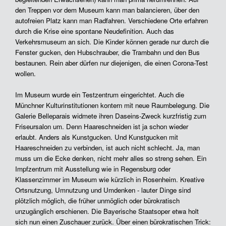
den Treppen vor dem Museum kann man balancieren, über den
autofreien Platz kann man Radfahren. Verschiedene Orte erfahren
durch die Krise eine spontane Neudefinition. Auch das
Verkehrsmuseum an sich. Die Kinder können gerade nur durch die
Fenster gucken, den Hubschrauber, die Trambahn und den Bus
bestaunen. Rein aber dürfen nur diejenigen, die einen Corona-Test
wollen.
Im Museum wurde ein Testzentrum eingerichtet. Auch die
Münchner Kulturinstitutionen kontern mit neue Raumbelegung. Die
Galerie Belleparais widmete ihren Daseins-Zweck kurzfristig zum
Friseursalon um. Denn Haareschneiden ist ja schon wieder
erlaubt. Anders als Kunstgucken. Und Kunstgucken mit
Haareschneiden zu verbinden, ist auch nicht schlecht. Ja, man
muss um die Ecke denken, nicht mehr alles so streng sehen. Ein
Impfzentrum mit Ausstellung wie in Regensburg oder
Klassenzimmer im Museum wie kürzlich in Rosenheim. Kreative
Ortsnutzung, Umnutzung und Umdenken - lauter Dinge sind
plötzlich möglich, die früher unmöglich oder bürokratisch
unzugänglich erschienen. Die Bayerische Staatsoper etwa holt
sich nun einen Zuschauer zurück. Über einen bürokratischen Trick: