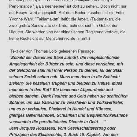
Performance "jajaja neeneenee" ist dort zu sehen.. Doch nicht nur
auf Beuys wird angespielt. Auf dem Boden zusehen ist ein Foto
Yvonne Wahl. "Taklamakan" heißt die Arbeit. (Taklamakan, die
zweitgrößte Sandwüste der Erde, befindet sich im Gebiet der
Uiguren. Sie werden von der chinesischen Regierung verfolgt, die
keine Rücksicht auf Menschenrechte nimmt.)
Text der von Thomas Loibl gelesenen Passage:
"Sobald der Dienst am Staat aufhört, die hauptsächlichste
Angelegenheit der Bürger zu sein, und diese vorziehen, mit
der Geldbörse statt mit ihrer Person zu dienen, ist der Staat
seinem Zerfall schon nah. Muss man denn in die Schlacht
ziehen? Sie bezahlen Truppen und bleiben zu Hause. Muss
man denn in den Rat? Sie benennen Abgeordnete und
bleiben daheim. Dank Faulheit und Geld haben sie schließlich
Söldner, um das Vaterland zu versklaven und Volksvertreter,
um es zu verkaufen. Plackerei in Handel und Künsten,
gieriges Gewinnstreben, Schlaffheit und Bequemlichkeitsliebe
verwandeln die persönlichsten Dienste in Geld. ..."
Jean Jacques Rousseau, Vom Gesellschaftsvertrag oder
Prinzipien des Staatsrechts, 3. Buch 15. Kapitel, Von den