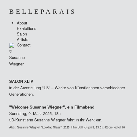
BELLEPARAIS
About
ABOUT
Exhibitions
Salon
Artists
EXHIBITIONS
Contact
©
Susanne
SALON
Wiegner
ARTISTS
SALON XLIV
in der Ausstellung "U5" – Werke von Künstlerinnen verschiedener
CONTACT
Generationen.
"Welcome Susanne Wiegner", ein Filmabend
Sonnstag, 9. März 2025, 18h
3D-Künstlerin Susanne Wiegner führt in ihr Werk ein.
Abb.:
Susanne Wiegner, "Looking Glass", 2023, Film Still, C- print, 23,6 x 42 cm, ed of 10